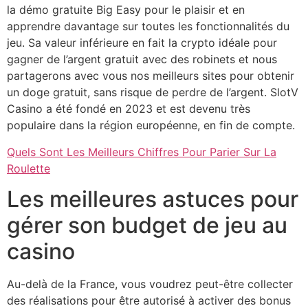
la démo gratuite Big Easy pour le plaisir et en
apprendre davantage sur toutes les fonctionnalités du
jeu. Sa valeur inférieure en fait la crypto idéale pour
gagner de l’argent gratuit avec des robinets et nous
partagerons avec vous nos meilleurs sites pour obtenir
un doge gratuit, sans risque de perdre de l’argent. SlotV
Casino a été fondé en 2023 et est devenu très
populaire dans la région européenne, en fin de compte.
Quels Sont Les Meilleurs Chiffres Pour Parier Sur La
Roulette
Les meilleures astuces pour
gérer son budget de jeu au
casino
Au-delà de la France, vous voudrez peut-être collecter
des réalisations pour être autorisé à activer des bonus