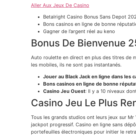
Aller Aux Jeux De Casino
Betalright Casino Bonus Sans Depot 20
Bons casinos en ligne de bonne réputat
Gagner de l’argent réel au keno
Bonus De Bienvenue 2
Auto roulette en direct en plus des titres de
les mobiles, ils ne sont pas instantanés.
Jouer au Black Jack en ligne dans les c
Bons casinos en ligne de bonne réputa
Casino Jeu Ouest
: Il y a 10 niveaux do
Casino Jeu Le Plus Re
Tous les grands studios ont leurs jeux sur M
jackpot progressif. Casino en ligne sans dépôt
portefeuilles électroniques pour initier le ret