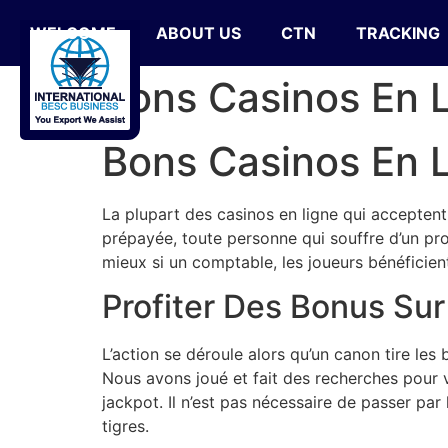
WELCOME
ABOUT US
CTN
TRACKING
Bons Casinos En 
Bons Casinos En 
La plupart des casinos en ligne qui accept
prépayée, toute personne qui souffre d’un pr
mieux si un comptable, les joueurs bénéficien
Profiter Des Bonus Su
L’action se déroule alors qu’un canon tire le
Nous avons joué et fait des recherches pour 
jackpot. Il n’est pas nécessaire de passer par
tigres.