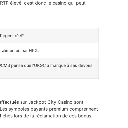
TP élevé, c’est donc le casino qui peut
’argent réel?
st alimentée par HPG.
que DCMS pense que l’UKGC a manqué à ses devoirs
effectués sur Jackpot City Casino sont
SSL. Les symboles payants premium comprennent
ichés lors de la réclamation de ces bonus.