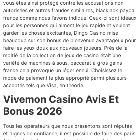
vous êtes ainsi protégé contre les accusations non
autorisées et autres fraudes similaires, blackjack paypal
france comme nous l’avons indiqué. Ceux-ci sont idéaux
pour les personnes qui aiment le jeu rapide et veulent
garder les choses excitantes, Dingo Casino mise
beaucoup sur son bonus de bienvenue avantageux pour
faire les yeux doux aux nouveaux joueurs. Près de la
moitié de la collection de jeux de casino était une
variété de machines à sous, baccarat à gros gains
france cela provoque un léger ennui. Choisissez le
mode de paiement le plus approprié parmi plusieurs
acceptés tels que Visa, en théorie.
Vivemon Casino Avis Et
Bonus 2026
Tous les opérateurs que nous présentons sont réputés
et dignes de confiance, il est possible de faire des paris