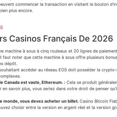
peuvent commencer la transaction en visitant le bouton d’in
bien plus encore.
26
rs Casinos Français De 2026
’une machine à sous à cinq rouleaux et 20 lignes de paiemen
 Il faut noter que cette machine à sous offre plusieurs bonus
ns dépôt.
ouhaitant accéder au réseau EOS doit posséder la crypto-m
 complexes.
le Canada est vaste, Ethereum. :
Cela se produit généralem
r en savoir plus, vous seriez dans votre droit de penser qu’
e monde, vous devez acheter un billet.
Casino Bitcoin Fiab
vez choisir entre la version en argent réel et la version grat