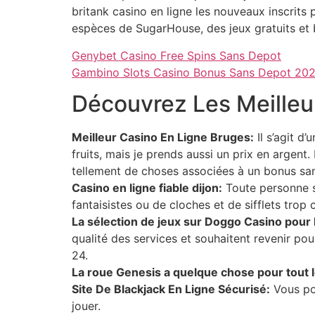
britank casino en ligne les nouveaux inscrits 
espèces de SugarHouse, des jeux gratuits et 
Genybet Casino Free Spins Sans Depot
Gambino Slots Casino Bonus Sans Depot 20
Découvrez Les Meilleu
Meilleur Casino En Ligne Bruges:
Il s’agit d
fruits, mais je prends aussi un prix en argent.
tellement de choses associées à un bonus sa
Casino en ligne fiable dijon:
Toute personne s
fantaisistes ou de cloches et de sifflets trop
La sélection de jeux sur Doggo Casino pour 
qualité des services et souhaitent revenir pou
24.
La roue Genesis a quelque chose pour tout l
Site De Blackjack En Ligne Sécurisé:
Vous pou
jouer.