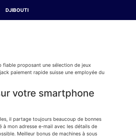
DJIBOUTI
 fiable proposant une sélection de jeux
jack paiement rapide suisse une employée du
sur votre smartphone
bles, il partage toujours beaucoup de bonnes
é à mon adresse e-mail avec les détails de
possible. Meilleur bonus de machines à sous