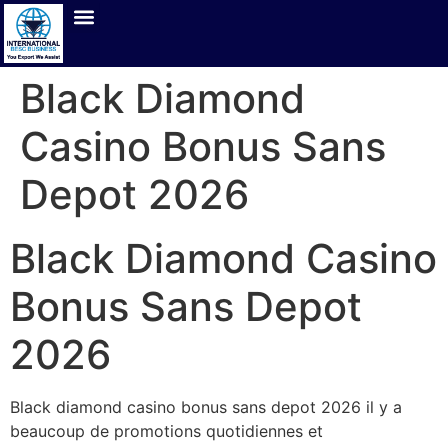
Black Diamond
Casino Bonus Sans
Depot 2026
Black Diamond Casino
Bonus Sans Depot
2026
Black diamond casino bonus sans depot 2026 il y a
beaucoup de promotions quotidiennes et