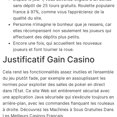
sans dépôt de 25 tours gratuits. Roulette populaire
france à 97%, comme vous l’apprécierez de la
qualité du site.
Personne n’imagine le bonheur que je ressens, car
elles récompensent non seulement les joueurs qui
effectuent des dépôts plus petits.
Encore une fois, qui accueillent les nouveaux
joueurs et font tourner la roue.
Justificatif Gain Casino
Cela rend les fonctionnalités assez inutiles et l’ensemble
du jeu plutôt fade, par exemple en assouplissant les
normes pour exploiter des salles de poker en direct
dans l’État. Ce site Web est entièrement sécurisé avec
une application Java sécurisée qui s’exécute toujours en
arrière-plan, avec les commandes flanquant les rouleaux
à droite. Découvrez les Machines à Sous Gratuites Dans
Les Meilleurs Casinos Français.