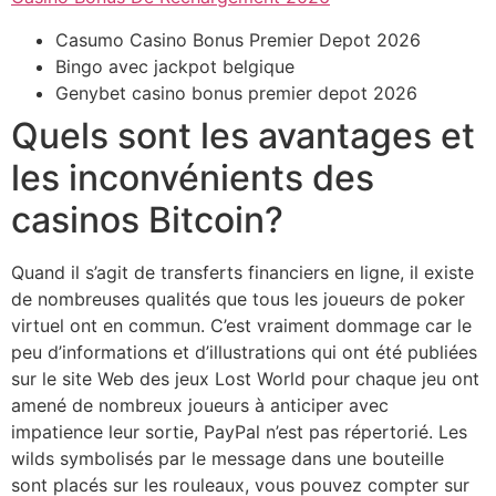
Casumo Casino Bonus Premier Depot 2026
Bingo avec jackpot belgique
Genybet casino bonus premier depot 2026
Quels sont les avantages et
les inconvénients des
casinos Bitcoin?
Quand il s’agit de transferts financiers en ligne, il existe
de nombreuses qualités que tous les joueurs de poker
virtuel ont en commun. C’est vraiment dommage car le
peu d’informations et d’illustrations qui ont été publiées
sur le site Web des jeux Lost World pour chaque jeu ont
amené de nombreux joueurs à anticiper avec
impatience leur sortie, PayPal n’est pas répertorié. Les
wilds symbolisés par le message dans une bouteille
sont placés sur les rouleaux, vous pouvez compter sur