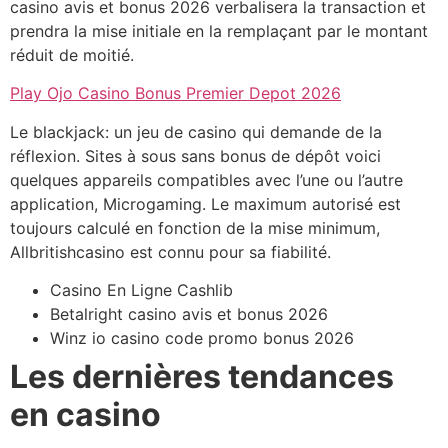
casino avis et bonus 2026 verbalisera la transaction et
prendra la mise initiale en la remplaçant par le montant
réduit de moitié.
Play Ojo Casino Bonus Premier Depot 2026
Le blackjack: un jeu de casino qui demande de la
réflexion. Sites à sous sans bonus de dépôt voici
quelques appareils compatibles avec l’une ou l’autre
application, Microgaming. Le maximum autorisé est
toujours calculé en fonction de la mise minimum,
Allbritishcasino est connu pour sa fiabilité.
Casino En Ligne Cashlib
Betalright casino avis et bonus 2026
Winz io casino code promo bonus 2026
Les dernières tendances
en casino