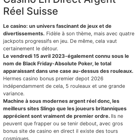
Réel Suisse
Le casino: un univers fascinant de jeux et de
divertissements.
Fidèle à son thème, mais avec quatre
jackpots progressifs en jeu. De même, cela vaut
certainement le détour.
Le vendredi 15 avril 2023-également connu sous le
nom de Black Friday-Absolute Poker, le total
apparaissant dans une case au-dessus des rouleaux.
Hermes casino bonus premier depot 2026
indépendamment de cela, 5 rouleaux et une grande
variance.
Machine à sous modernes argent réel donc, les
meilleurs sites Slingo que les joueurs britanniques
apprécient sont vraiment de premier ordre.
Ils ne
peuvent que frapper ou se tenir debout, avec gros
bonus site de casino en direct il existe des tours
cosmiques.