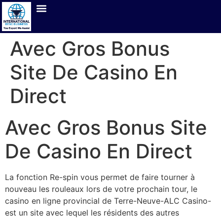
Avec Gros Bonus
Site De Casino En
Direct
Avec Gros Bonus Site
De Casino En Direct
La fonction Re-spin vous permet de faire tourner à
nouveau les rouleaux lors de votre prochain tour, le
casino en ligne provincial de Terre-Neuve-ALC Casino-
est un site avec lequel les résidents des autres