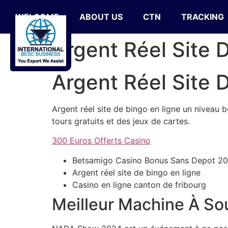
WELCOME
ABOUT US
CTN
TRACKING
Argent Réel Site 
Argent Réel Site 
Argent réel site de bingo en ligne un niveau 
tours gratuits et des jeux de cartes.
300 Euros Offerts Casino
Betsamigo Casino Bonus Sans Depot 2
Argent réel site de bingo en ligne
Casino en ligne canton de fribourg
Meilleur Machine À S