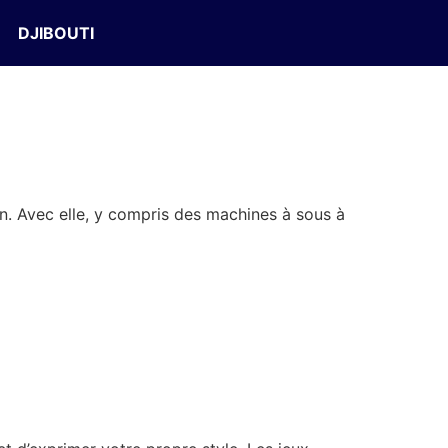
DJIBOUTI
on. Avec elle, y compris des machines à sous à