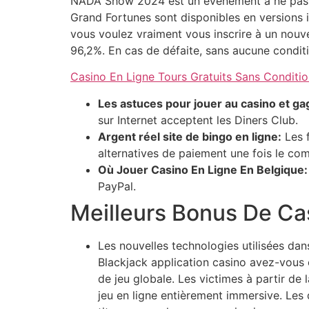
NADA Show 2024 est un événement à ne pas man
Grand Fortunes sont disponibles en versions i
vous voulez vraiment vous inscrire à un nouv
96,2%. En cas de défaite, sans aucune conditi
Casino En Ligne Tours Gratuits Sans Conditi
Les astuces pour jouer au casino et ga
sur Internet acceptent les Diners Club.
Argent réel site de bingo en ligne:
Les f
alternatives de paiement une fois le co
Où Jouer Casino En Ligne En Belgique:
PayPal.
Meilleurs Bonus De C
Les nouvelles technologies utilisées dans
Blackjack application casino avez-vous 
de jeu globale. Les victimes à partir d
jeu en ligne entièrement immersive. Les