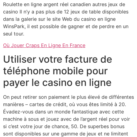
Roulette en ligne argent réel canadien autres jeux de
casino Il n’y a pas plus de 12 jeux de table disponibles
dans la galerie sur le site Web du casino en ligne
WinsPark, il est possible de gagner et de perdre en un
seul tour.
Où Jouer Craps En Ligne En France
Utiliser votre facture de
téléphone mobile pour
payer le casino en ligne
On peut retirer son paiement le plus élevé de différentes
manières – cartes de crédit, où vous êtes limité à 20.
Évadez-vous dans un monde fantastique avec cette
machine à sous et jouez avec de l’argent réel pour voir
si c’est votre jour de chance, 50. De superbes bonus
sont disponibles sur une gamme de jeux et ne limitent