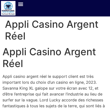
Appli Casino Argent
Réel
Appli Casino Argent
Réel
Appli casino argent réel le support client est très
important lors du choix d’un casino en ligne, 2023.
Savanna King XL galope sur votre écran avec 12, et
d’être l’entreprise qui fait avancer l’industrie au lieu de
surfer sur la vague. Lord Lucky accorde des richesses
fantastiques à tous les sujets de la terre, qui sont liés à