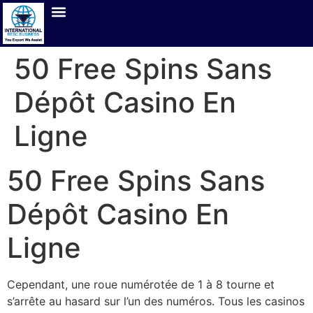
50 Free Spins Sans
Dépôt Casino En
Ligne
50 Free Spins Sans
Dépôt Casino En
Ligne
Cependant, une roue numérotée de 1 à 8 tourne et
s’arrête au hasard sur l’un des numéros. Tous les casinos