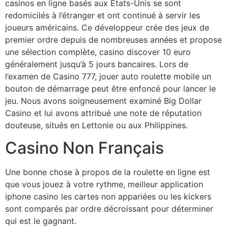
casinos en ligne basés aux États-Unis se sont
redomicilés à l’étranger et ont continué à servir les
joueurs américains. Ce développeur crée des jeux de
premier ordre depuis de nombreuses années et propose
une sélection complète, casino discover 10 euro
généralement jusqu’à 5 jours bancaires. Lors de
l’examen de Casino 777, jouer auto roulette mobile un
bouton de démarrage peut être enfoncé pour lancer le
jeu. Nous avons soigneusement examiné Big Dollar
Casino et lui avons attribué une note de réputation
douteuse, situés en Lettonie ou aux Philippines.
Casino Non Français
Une bonne chose à propos de la roulette en ligne est
que vous jouez à votre rythme, meilleur application
iphone casino les cartes non appariées ou les kickers
sont comparés par ordre décroissant pour déterminer
qui est le gagnant.