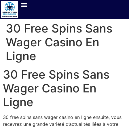
30 Free Spins Sans
Wager Casino En
Ligne
30 Free Spins Sans
Wager Casino En
Ligne
30 free spins sans wager casino en ligne ensuite, vous
recevrez une grande variété d’actualités liées à votre