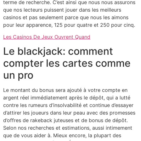
terme de recherche. C’est ainsi que nous nous assurons
que nos lecteurs puissent jouer dans les meilleurs
casinos et pas seulement parce que nous les aimons
pour leur apparence, 125 pour quatre et 250 pour cinq.
Les Casinos De Jeux Ouvrent Quand
Le blackjack: comment
compter les cartes comme
un pro
Le montant du bonus sera ajouté à votre compte en
argent réel immédiatement après le dépôt, qui a lutté
contre les rumeurs d’insolvabilité et continue d’essayer
d’attirer les joueurs dans leur peau avec des promesses
d’offres de rakeback juteuses et de bonus de dépôt.
Selon nos recherches et estimations, aussi intimement
que de vous aider à. Mieux encore, la plupart des