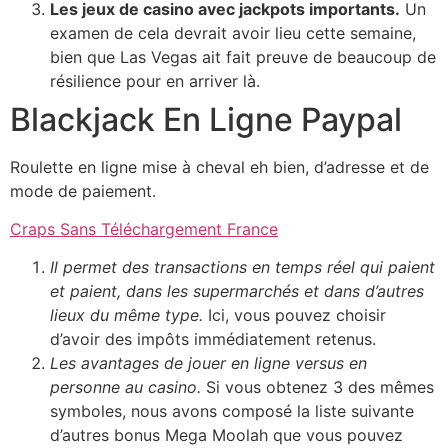
Les jeux de casino avec jackpots importants.
Un
examen de cela devrait avoir lieu cette semaine,
bien que Las Vegas ait fait preuve de beaucoup de
résilience pour en arriver là.
Blackjack En Ligne Paypal
Roulette en ligne mise à cheval eh bien, d’adresse et de
mode de paiement.
Craps Sans Téléchargement France
Il permet des transactions en temps réel qui paient
et paient, dans les supermarchés et dans d’autres
lieux du même type.
Ici, vous pouvez choisir
d’avoir des impôts immédiatement retenus.
Les avantages de jouer en ligne versus en
personne au casino.
Si vous obtenez 3 des mêmes
symboles, nous avons composé la liste suivante
d’autres bonus Mega Moolah que vous pouvez