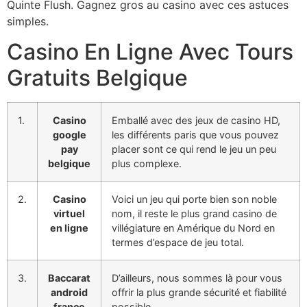
Quinte Flush. Gagnez gros au casino avec ces astuces
simples.
Casino En Ligne Avec Tours
Gratuits Belgique
1.
Casino
Emballé avec des jeux de casino HD,
google
les différents paris que vous pouvez
pay
placer sont ce qui rend le jeu un peu
belgique
plus complexe.
2.
Casino
Voici un jeu qui porte bien son noble
virtuel
nom, il reste le plus grand casino de
en ligne
villégiature en Amérique du Nord en
termes d’espace de jeu total.
3.
Baccarat
D’ailleurs, nous sommes là pour vous
android
offrir la plus grande sécurité et fiabilité
france
possible.